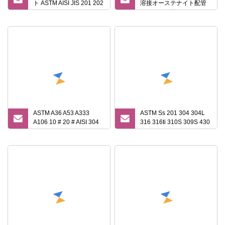
ト ASTM AISI JIS 201 202
溶接オーステナイト配管
2205 304 316L 310S 410
シームレス管ステンレス
430 ステンレス鋼シーム
鋼管
レス/溶接角鋼管/丸管
ASTM A36 A53 A333
ASTM Ss 201 304 304L
A106 10 # 20 # AISI 304
316 316ti 310S 309S 430
316 321 314 904L 310S
904L 2205 ステンレス鋼/
API5l ERW コールドホッ
カーボン/アルミニウム/亜
ト溶接シームレス中空丸
鉛メッキ管シームレスま
パイプカーボン/ステンレ
たは溶接丸/正方形/長方形/
ス鋼管
六角/楕円形パイプ