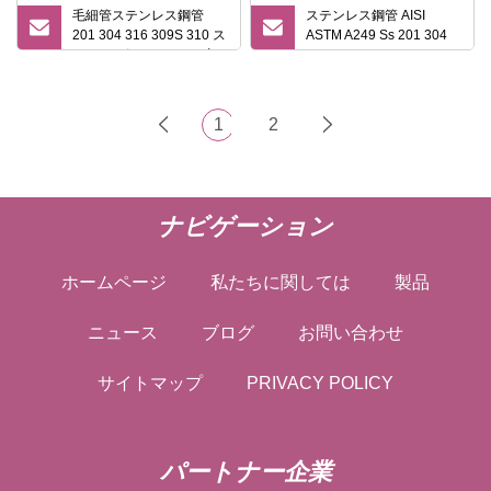
毛細管ステンレス鋼管
ステンレス鋼管 AISI
201 304 316 309S 310 ス
ASTM A249 Ss 201 304
テンレス鋼シームレス丸
304L 316 316L シームレ
溶接管
ス Inox ステンレス鋼管ボ
イラー熱交換器チューブ
316L ステンレス鋼管
1
2
ナビゲーション
ホームページ
私たちに関しては
製品
ニュース
ブログ
お問い合わせ
サイトマップ
PRIVACY POLICY
パートナー企業