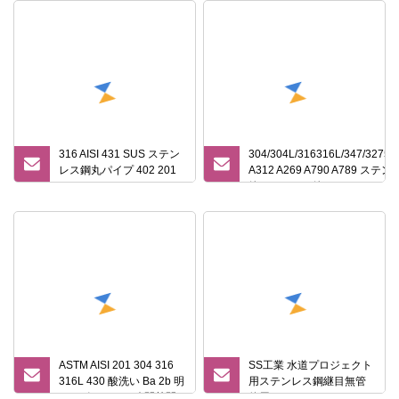
316 AISI 431 SUS ステン
304/304L/316316L/347/32750
レス鋼丸パイプ 402 201
A312 A269 A790 A789 ス
304L 316L 410s 430 20
管シームレス管
ミリメートル 9 ミリメー
トル 304 ステンレス鋼管
ASTM AISI 201 304 316
SS工業 水道プロジェクト
316L 430 酸洗い Ba 2b 明
用ステンレス鋼継目無管
るいポリッシュ冷間熱間
使用