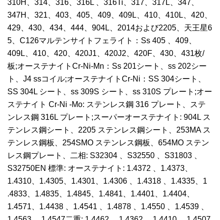
310H、314、316、316L 、316Ti、317、317L、347、
347H、321、403、405、409、409L、410、410L、420、
429、430、434、444、904L、2014および2205、天王星6
5、C126マルテンサイトフェライト：Ss 405 、409、
409L、410、420、420J1、420J2、420F、430、431枚/
板;オーステナイトCr-Ni-Mn：Ss 201シート、ss 202シー
ト、J4 ssコイル;オーステナイトCr-Ni：SS 304シート、
SS 304L シート、ss 309S シート、ss 310S プレート;オー
ステナイト Cr-Ni -Mo: ステンレス鋼 316 プレート、ステ
ンレス鋼 316L プレート;スーパーオーステナイト: 904L ス
テンレス鋼シート、2205 ステンレス鋼シート、253MA ス
テンレス鋼板、254SMO ステンレス鋼板、654MO ステン
レス鋼プレート、二相: S32304 、S32550 、S31803 、
S32750EN 標準: オーステナイト: 1.4372 、1.4373、
1.4310、1.4305、1.4301、1.4306 、1.4318 、1.4335、1
.4833、1.4835、1.4845、1.4841、1.4401、1.4404、
1.4571、1.4438 、1.4541 、1.4878 、1.4550 、1.4539 、
1.4563 、1.4547二重: 1.4462 、1.4362 、1.4410 、1.4507