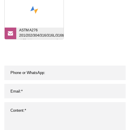
ASTM A276
201/202/304/316/316L/316ti
冷間引抜ステンレス鋼ブラ
イトソリッドロッドステン
レス鋼丸棒